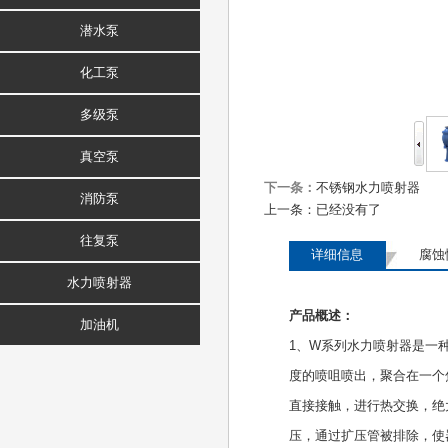
潜水泵
化工泵
多级泵
真空泵
下一条：
不锈钢水力喷射器
消防泵
上一条：已经没有了
往复泵
详细信息
腐蚀
水力喷射器
产品概述：
加油机
1、W系列水力喷射器是一
度的喷咀喷出，聚合在一个
直接接触，进行热交换，绝
压，通过扩压管被排除，使