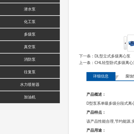
潜水泵
化工泵
多级泵
真空泵
下一条：
DL型立式多级离心泵
消防泵
上一条：
CHL轻型卧式多级离心
往复泵
详细信息
腐蚀
水力喷射器
产品概述：
加油机
D型泵系单吸多级分段式离
产品特点：
该产品性能合理,节约能源,实用,
产品用途：