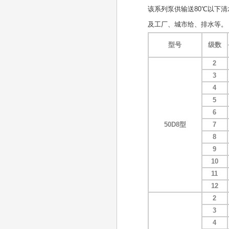
该系列泵供输送80℃以下
及工厂、城市给、排水等。
型号
级数
2
3
4
5
6
50D8型
7
8
9
10
11
12
2
3
4